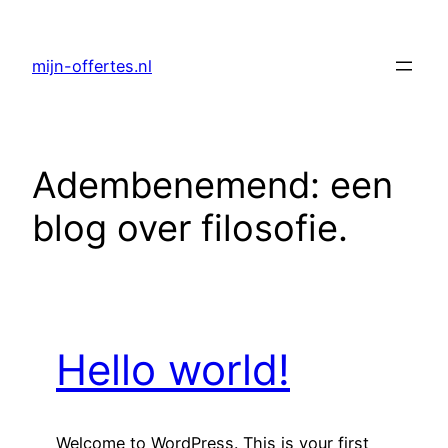
Ga
naar
mijn-offertes.nl
de
inhoud
Adembenemend: een
blog over filosofie.
Hello world!
Welcome to WordPress. This is your first